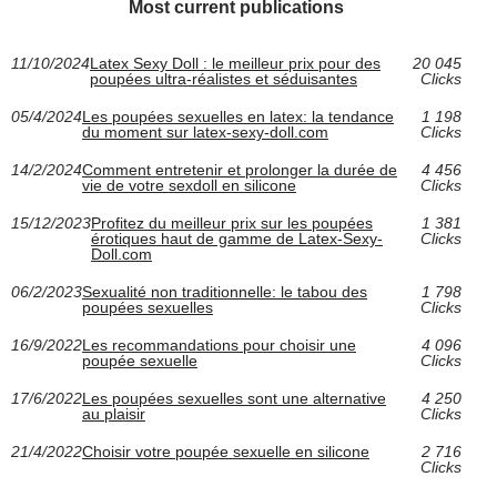
Most current publications
11/10/2024
Latex Sexy Doll : le meilleur prix pour des
20 045
poupées ultra-réalistes et séduisantes
Clicks
05/4/2024
Les poupées sexuelles en latex: la tendance
1 198
du moment sur latex-sexy-doll.com
Clicks
14/2/2024
Comment entretenir et prolonger la durée de
4 456
vie de votre sexdoll en silicone
Clicks
15/12/2023
Profitez du meilleur prix sur les poupées
1 381
érotiques haut de gamme de Latex-Sexy-
Clicks
Doll.com
06/2/2023
Sexualité non traditionnelle: le tabou des
1 798
poupées sexuelles
Clicks
16/9/2022
Les recommandations pour choisir une
4 096
poupée sexuelle
Clicks
17/6/2022
Les poupées sexuelles sont une alternative
4 250
au plaisir
Clicks
21/4/2022
Choisir votre poupée sexuelle en silicone
2 716
Clicks